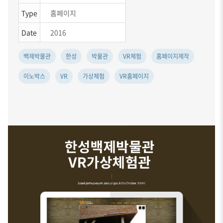
Type
홈페이지
Date
2016
백제박물관
한성
박물관
VR체험
홈페이지제작
이노박스
VR
가상체험
VR홈페이지