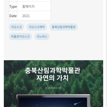
Type
홈페이지
Date
2021
키오스크
키오스크제작
충북산림과학박물관
박물관키오스크
이노박스