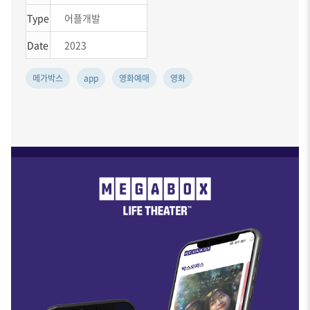
Type
어플개발
Date
2023
메가박스
app
영화예매
영화