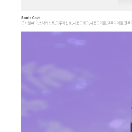
Sonic Cast
모바일APP,소닉캐스트,고주파신호,사운드태그,사운드어플,고주파어플,광