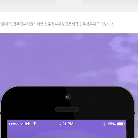
주어플제작,광주정부지원시제품,광주정부지원전문제작,광주상무지구,이노박스